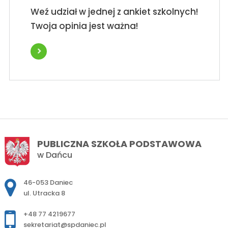
Weź udział w jednej z ankiet szkolnych!
Twoja opinia jest ważna!
PUBLICZNA SZKOŁA PODSTAWOWA
w Dańcu
Adres pocztowy:
46-053 Daniec
ul. Utracka 8
+48 77 4219677
sekretariat@spdaniec.pl