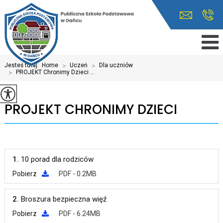
Jesteś tutaj:
Home
>
Uczeń
>
Dla uczniów
>
PROJEKT Chronimy Dzieci ...
PROJEKT CHRONIMY DZIECI
1.
10 porad dla rodziców
Pobierz
PDF - 0.2MB
2.
Broszura bezpieczna więź
Pobierz
PDF - 6.24MB